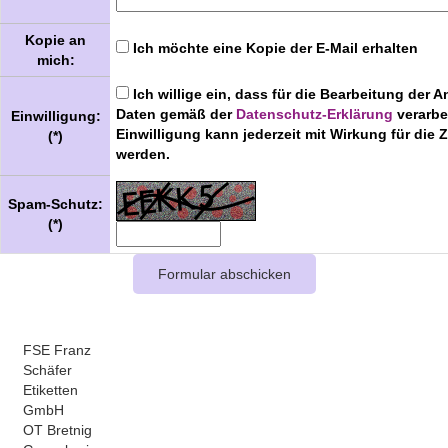
Kopie an
Ich möchte eine Kopie der E-Mail erhalten
mich:
Ich willige ein, dass für die Bearbeitung der A
Daten gemäß der
Datenschutz-Erklärung
verarbe
Einwilligung:
Einwilligung kann jederzeit mit Wirkung für die 
(*)
werden.
Spam-Schutz:
(*)
FSE Franz
Schäfer
Etiketten
GmbH
OT Bretnig